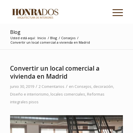
Blog
Usted está aquí:
Inicio
/
Blog
/
Consejos
/
Convertir un local comercial a vivienda en Madrid
dice:
dice:
Convertir un local comercial a
vivienda en Madrid
/
/
junio 30, 2019
2 Comentarios
en
Consejos
,
decoración
,
Diseño e interiorismo
,
locales comerciales
,
Reformas
integrales pisos