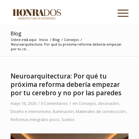
Blog
Usted está aquí:
Inicio
/
Blog
/
Consejos
/
Neuroarquitectura: Por qué tu próxima reforma debería empezar
por tu ce...
Neuroarquitectura: Por qué tu
próxima reforma debería empezar
por tu cerebro y no por las paredes
/
/
mayo 16, 2026
0 Comentarios
en
Consejos
,
decoración
,
Diseño e interiorismo
,
Iluminación
,
Materiales de construcción
,
Reformas integrales pisos
,
Suelos