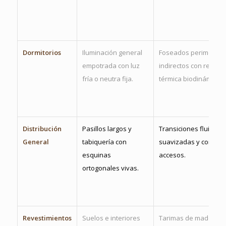
Dormitorios
Iluminación general
Foseados perimetral
empotrada con luz
indirectos con regula
fría o neutra fija.
térmica biodinámica.
Distribución
Pasillos largos y
Transiciones fluidas,
General
tabiquería con
suavizadas y control 
esquinas
accesos.
ortogonales vivas.
Revestimientos
Suelos e interiores
Tarimas de madera c