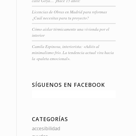
calle Goya… ¡Hace 15 años!
Licencias de Obras en Madrid para reformas
¿Cuál necesitas para tu proyecto?
Cómo aislar térmicamente una vivienda por el
interior
Camila Espinosa, interiorista: «Adiós al
minimalismo frío. La tendencia actual vira hacia
la «paleta emocional».
SÍGUENOS EN FACEBOOK
CATEGORÍAS
accesibilidad