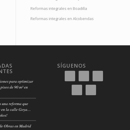
Reformas integrales en Boadilla
Reformas integrales en Alcobendas
ADAS
SÍGUENOS
NTES
ciones para optimizar
pisos de 90 m² en
a una reforma que
 en la calle Goya…
años!
de Obras en Madrid