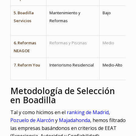
5. Boadilla
Mantenimiento y
Bajo
Rap
Servicios
Reformas
pe
int
6. Reformas
Reformas y Piscinas
Medio
Reh
NEAGOE
de 
7. Reform You
Interiorismo Residencial
Medio-Alto
En
est
Metodología de Selección
en Boadilla
Tal y como hicimos en el
ranking de Madrid
,
Pozuelo de Alarcón
y
Majadahonda
, hemos filtrado
las empresas basándonos en criterios de EEAT