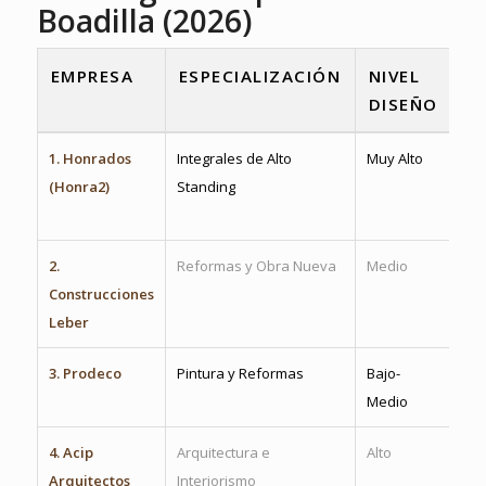
Boadilla (2026)
EMPRESA
ESPECIALIZACIÓN
NIVEL
P
DISEÑO
F
1. Honrados
Integrales de Alto
Muy Alto
Rig
(Honra2)
Standing
ges
en 
2.
Reformas y Obra Nueva
Medio
Sol
Construcciones
con
Leber
3. Prodeco
Pintura y Reformas
Bajo-
Ac
Medio
mi
4. Acip
Arquitectura e
Alto
Dis
Arquitectos
Interiorismo
exh