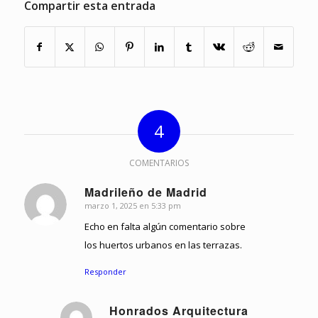
Compartir esta entrada
4
COMENTARIOS
Madrileño de Madrid
marzo 1, 2025 en 5:33 pm
Dice:
Echo en falta algún comentario sobre
los huertos urbanos en las terrazas.
Responder
Honrados Arquitectura