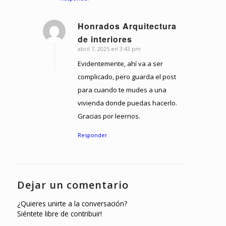
Honrados Arquitectura
Dice:
de interiores
abril 7, 2025 en 3:43 pm
Evidentemente, ahí va a ser
complicado, pero guarda el post
para cuando te mudes a una
vivienda donde puedas hacerlo.
Gracias por leernos.
Responder
Dejar un comentario
¿Quieres unirte a la conversación?
Siéntete libre de contribuir!