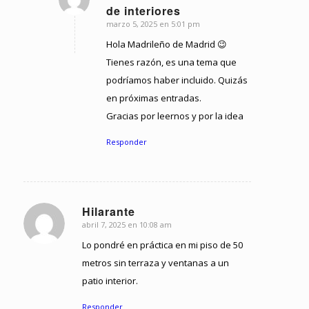
Dice:
de interiores
marzo 5, 2025 en 5:01 pm
Hola Madrileño de Madrid 😉
Tienes razón, es una tema que
podríamos haber incluido. Quizás
en próximas entradas.
Gracias por leernos y por la idea
Responder
Hilarante
abril 7, 2025 en 10:08 am
Dice:
Lo pondré en práctica en mi piso de 50
metros sin terraza y ventanas a un
patio interior.
Responder